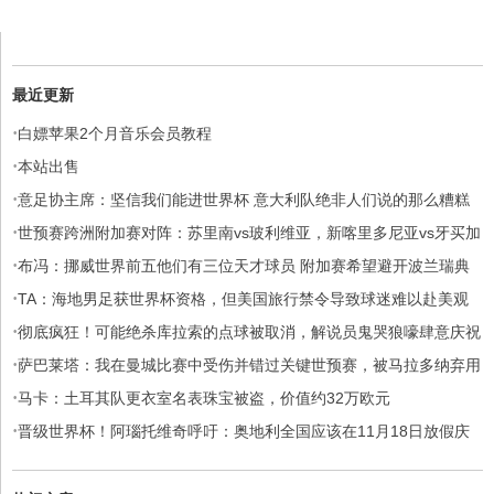
最近更新
·
白嫖苹果2个月音乐会员教程
·
本站出售
·
意足协主席：坚信我们能进世界杯 意大利队绝非人们说的那么糟糕
·
世预赛跨洲附加赛对阵：苏里南vs玻利维亚，新喀里多尼亚vs牙买加
·
布冯：挪威世界前五他们有三位天才球员 附加赛希望避开波兰瑞典
·
TA：海地男足获世界杯资格，但美国旅行禁令导致球迷难以赴美观
·
赛
彻底疯狂！可能绝杀库拉索的点球被取消，解说员鬼哭狼嚎肆意庆祝
·
萨巴莱塔：我在曼城比赛中受伤并错过关键世预赛，被马拉多纳弃用
·
马卡：土耳其队更衣室名表珠宝被盗，价值约32万欧元
·
晋级世界杯！阿瑙托维奇呼吁：奥地利全国应该在11月18日放假庆
祝