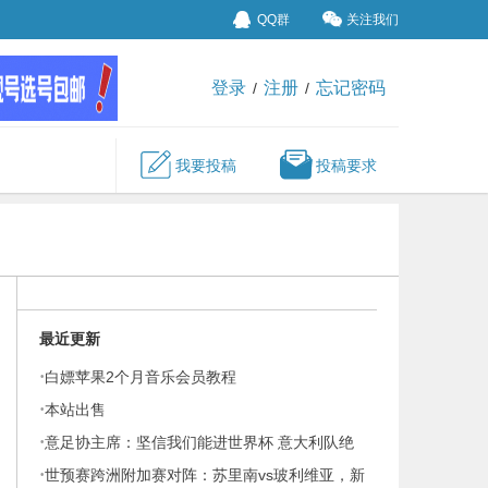
QQ群
关注我们
登录
注册
忘记密码
/
/
我要投稿
投稿要求
最近更新
·
白嫖苹果2个月音乐会员教程
·
本站出售
·
意足协主席：坚信我们能进世界杯 意大利队绝
·
非人们说的那么糟糕
世预赛跨洲附加赛对阵：苏里南vs玻利维亚，新