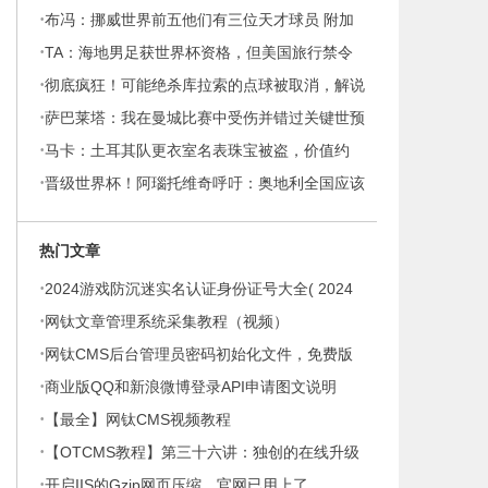
·
喀里多尼亚vs牙买加
布冯：挪威世界前五他们有三位天才球员 附加
·
赛希望避开波兰瑞典
TA：海地男足获世界杯资格，但美国旅行禁令
·
导致球迷难以赴美观赛
彻底疯狂！可能绝杀库拉索的点球被取消，解说
·
员鬼哭狼嚎肆意庆祝
萨巴莱塔：我在曼城比赛中受伤并错过关键世预
·
赛，被马拉多纳弃用
马卡：土耳其队更衣室名表珠宝被盗，价值约
·
32万欧元
晋级世界杯！阿瑙托维奇呼吁：奥地利全国应该
在11月18日放假庆祝
热门文章
·
2024游戏防沉迷实名认证身份证号大全( 2024
·
最新身份证号码实名认证免费用)
网钛文章管理系统采集教程（视频）
·
网钛CMS后台管理员密码初始化文件，免费版
·
和商业版都通用
商业版QQ和新浪微博登录API申请图文说明
·
【最全】网钛CMS视频教程
·
【OTCMS教程】第三十六讲：独创的在线升级
·
开启IIS的Gzip网页压缩，官网已用上了