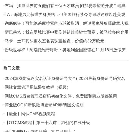
·
布冯：挪威世界前五他们有三位天才球员 附加赛希望避开波兰瑞典
·
TA：海地男足获世界杯资格，但美国旅行禁令导致球迷难以赴美观
·
赛
彻底疯狂！可能绝杀库拉索的点球被取消，解说员鬼哭狼嚎肆意庆祝
·
萨巴莱塔：我在曼城比赛中受伤并错过关键世预赛，被马拉多纳弃用
·
马卡：土耳其队更衣室名表珠宝被盗，价值约32万欧元
·
晋级世界杯！阿瑙托维奇呼吁：奥地利全国应该在11月18日放假庆
祝
热门文章
·
2024游戏防沉迷实名认证身份证号大全( 2024最新身份证号码实名
·
认证免费用)
网钛文章管理系统采集教程（视频）
·
网钛CMS后台管理员密码初始化文件，免费版和商业版都通用
·
商业版QQ和新浪微博登录API申请图文说明
·
【最全】网钛CMS视频教程
·
【OTCMS教程】第三十六讲：独创的在线升级
·
开启IIS的Gzip网页压缩，官网已用上了