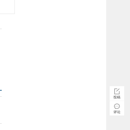
否
您
有
投稿
评论