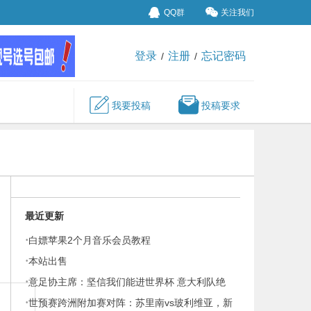
QQ群
关注我们
登录
注册
忘记密码
/
/
我要投稿
投稿要求
最近更新
·
白嫖苹果2个月音乐会员教程
·
本站出售
·
意足协主席：坚信我们能进世界杯 意大利队绝
·
非人们说的那么糟糕
世预赛跨洲附加赛对阵：苏里南vs玻利维亚，新