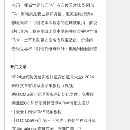
·
喀里多尼亚vs牙买加
布冯：挪威世界前五他们有三位天才球员 附加
·
赛希望避开波兰瑞典
TA：海地男足获世界杯资格，但美国旅行禁令
·
导致球迷难以赴美观赛
彻底疯狂！可能绝杀库拉索的点球被取消，解说
·
员鬼哭狼嚎肆意庆祝
萨巴莱塔：我在曼城比赛中受伤并错过关键世预
·
赛，被马拉多纳弃用
马卡：土耳其队更衣室名表珠宝被盗，价值约
·
32万欧元
晋级世界杯！阿瑙托维奇呼吁：奥地利全国应该
在11月18日放假庆祝
热门文章
·
2024游戏防沉迷实名认证身份证号大全( 2024
·
最新身份证号码实名认证免费用)
网钛文章管理系统采集教程（视频）
·
网钛CMS后台管理员密码初始化文件，免费版
·
和商业版都通用
商业版QQ和新浪微博登录API申请图文说明
·
【最全】网钛CMS视频教程
·
【OTCMS教程】第三十六讲：独创的在线升级
·
开启IIS的Gzip网页压缩，官网已用上了