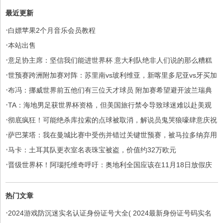
最近更新
·
白嫖苹果2个月音乐会员教程
·
本站出售
·
意足协主席：坚信我们能进世界杯 意大利队绝非人们说的那么糟糕
·
世预赛跨洲附加赛对阵：苏里南vs玻利维亚，新喀里多尼亚vs牙买加
·
布冯：挪威世界前五他们有三位天才球员 附加赛希望避开波兰瑞典
·
TA：海地男足获世界杯资格，但美国旅行禁令导致球迷难以赴美观
·
赛
彻底疯狂！可能绝杀库拉索的点球被取消，解说员鬼哭狼嚎肆意庆祝
·
萨巴莱塔：我在曼城比赛中受伤并错过关键世预赛，被马拉多纳弃用
·
马卡：土耳其队更衣室名表珠宝被盗，价值约32万欧元
·
晋级世界杯！阿瑙托维奇呼吁：奥地利全国应该在11月18日放假庆
祝
热门文章
·
2024游戏防沉迷实名认证身份证号大全( 2024最新身份证号码实名