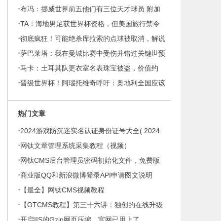
·
喀里多尼亚vs牙买加
布冯：挪威世界前五他们有三位天才球员 附加
·
赛希望避开波兰瑞典
TA：海地男足获世界杯资格，但美国旅行禁令
·
导致球迷难以赴美观赛
彻底疯狂！可能绝杀库拉索的点球被取消，解说
·
员鬼哭狼嚎肆意庆祝
萨巴莱塔：我在曼城比赛中受伤并错过关键世预
·
赛，被马拉多纳弃用
马卡：土耳其队更衣室名表珠宝被盗，价值约
·
32万欧元
晋级世界杯！阿瑙托维奇呼吁：奥地利全国应该
在11月18日放假庆祝
热门文章
·
2024游戏防沉迷实名认证身份证号大全( 2024
·
最新身份证号码实名认证免费用)
网钛文章管理系统采集教程（视频）
·
网钛CMS后台管理员密码初始化文件，免费版
·
和商业版都通用
商业版QQ和新浪微博登录API申请图文说明
·
【最全】网钛CMS视频教程
·
【OTCMS教程】第三十六讲：独创的在线升级
·
开启IIS的Gzip网页压缩，官网已用上了