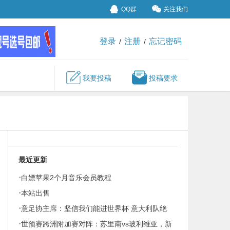
QQ群
关注我们
登录
注册
忘记密码
/
/
我要投稿
投稿要求
最近更新
·
白嫖苹果2个月音乐会员教程
·
本站出售
·
意足协主席：坚信我们能进世界杯 意大利队绝
，
·
非人们说的那么糟糕
世预赛跨洲附加赛对阵：苏里南vs玻利维亚，新