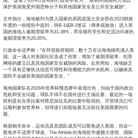
国。 这项于6月4日宣布的行政命令名为：“限制外国国民入境以
保护美国免受外国恐怖分子和其他国家安全及公共安全威胁”。
文件指出，海地被列为禁入国家的原因是国土安全部在2023财政
年度的一份报告中提到，持B-1或B-2签证（商务或旅游）进入美
国的海地人逾期滞留率为31.38%，而非移民学生和交流访问者的
逾期滞留率为25.05%。
行政命令还声称：“在拜登政府期间，数十万非法海地移民涌入美
国。这一涌入对美国社区造成了伤害，增加了逾期滞留率、犯罪
网络的建立以及其他国家安全威胁的风险。众所周知，海地缺乏
一个具有足够执法信息可用性和传播能力的中央机构，以确保其
国民不会破坏美国的国家安全。”
海地国家队在2026年世界杯预选赛中表现出色，但由于国内政治
危机和安全问题，球队不得不在国外进行主场比赛。最近的一场
胜利是在在库拉索对阵尼加拉瓜的比赛中取得的。尽管球员们可
以顺利参加世界杯，但球迷们却面临着无法前往美国观赛的问
题。
根据相关命令，运动员及其团队成员可以豁免进入美国，但这一
豁免并不适用于球迷。The Athletic向海地驻华盛顿大使馆、国际