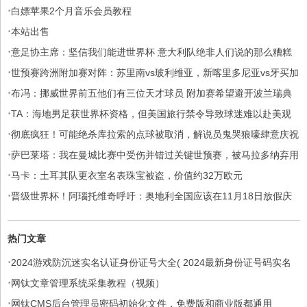
·
白嫖苹果2个月音乐会员教程
·
本站出售
·
意足协主席：坚信我们能进世界杯 意大利队绝非人们说的那么糟糕
·
世预赛跨洲附加赛对阵：苏里南vs玻利维亚，新喀里多尼亚vs牙买加
·
布冯：挪威世界前五他们有三位天才球员 附加赛希望避开波兰瑞典
·
TA：海地男足获世界杯资格，但美国旅行禁令导致球迷难以赴美观
·
赛
彻底疯狂！可能绝杀库拉索的点球被取消，解说员鬼哭狼嚎肆意庆祝
·
萨巴莱塔：我在曼城比赛中受伤并错过关键世预赛，被马拉多纳弃用
·
马卡：土耳其队更衣室名表珠宝被盗，价值约32万欧元
·
晋级世界杯！阿瑙托维奇呼吁：奥地利全国应该在11月18日放假庆
祝
热门文章
·
2024游戏防沉迷实名认证身份证号大全( 2024最新身份证号码实名
·
认证免费用)
网钛文章管理系统采集教程（视频）
·
网钛CMS后台管理员密码初始化文件，免费版和商业版都通用