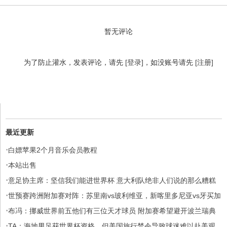
暂无评论
为了防止灌水，发表评论，请先
[登录]
，如没账号请先
[注册]
最近更新
·
白嫖苹果2个月音乐会员教程
·
本站出售
·
意足协主席：坚信我们能进世界杯 意大利队绝非人们说的那么糟糕
·
世预赛跨洲附加赛对阵：苏里南vs玻利维亚，新喀里多尼亚vs牙买加
·
布冯：挪威世界前五他们有三位天才球员 附加赛希望避开波兰瑞典
·
TA：海地男足获世界杯资格，但美国旅行禁令导致球迷难以赴美观