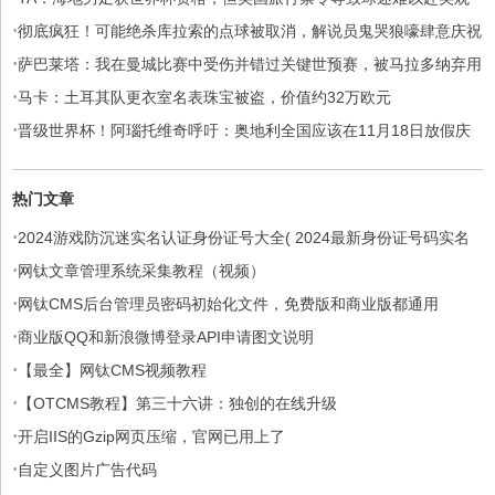
·
赛
彻底疯狂！可能绝杀库拉索的点球被取消，解说员鬼哭狼嚎肆意庆祝
·
萨巴莱塔：我在曼城比赛中受伤并错过关键世预赛，被马拉多纳弃用
·
马卡：土耳其队更衣室名表珠宝被盗，价值约32万欧元
·
晋级世界杯！阿瑙托维奇呼吁：奥地利全国应该在11月18日放假庆
祝
热门文章
·
2024游戏防沉迷实名认证身份证号大全( 2024最新身份证号码实名
·
认证免费用)
网钛文章管理系统采集教程（视频）
·
网钛CMS后台管理员密码初始化文件，免费版和商业版都通用
·
商业版QQ和新浪微博登录API申请图文说明
·
【最全】网钛CMS视频教程
·
【OTCMS教程】第三十六讲：独创的在线升级
·
开启IIS的Gzip网页压缩，官网已用上了
·
自定义图片广告代码